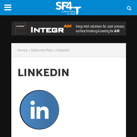
Home
»
Editorial Plan
»
linkedin
LINKEDIN